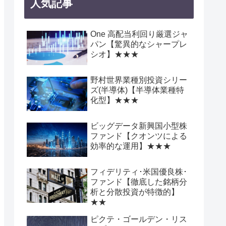
人気記事
One 高配当利回り厳選ジャ
パン【驚異的なシャープレ
シオ】★★★
野村世界業種別投資シリー
ズ(半導体)【半導体業種特
化型】★★★
ビッグデータ新興国小型株
ファンド【クオンツによる
効率的な運用】★★★
フィデリティ･米国優良株･
ファンド【徹底した銘柄分
析と分散投資が特徴的】
★★
ピクテ・ゴールデン・リス