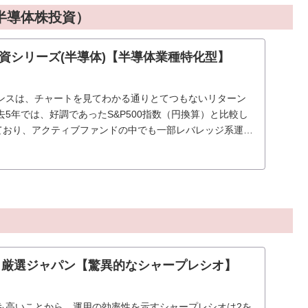
半導体株投資）
資シリーズ(半導体)【半導体業種特化型】
ンスは、チャートを見てわかる通りとてつもないリターン
5年では、好調であったS&P500指数（円換算）と比較し
っており、アクティブファンドの中でも一部レバレッジ系運用
ばダントツで上昇しているファンドです。
回り厳選ジャパン【驚異的なシャープレシオ】
も高いことから、運用の効率性を示すシャープレシオは2を