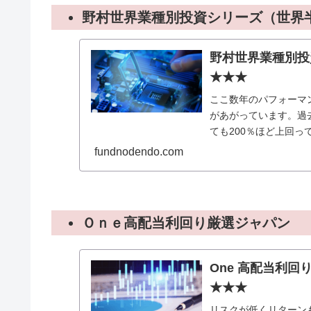
野村世界業種別投資シリーズ（世界
野村世界業種別投
★★★
ここ数年のパフォーマ
があがっています。過去
ても200％ほど上回
を行うファンドを除け
fundnodendo.com
Ｏｎｅ高配当利回り厳選ジャパン
One 高配当利
★★★
リスクが低くリターン